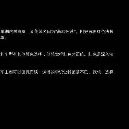
单调的黑白灰，又美其名曰为“高端色系”。刚好有辆红色法拉
孤单。
拉利车型有其他颜色选择，但总觉得红色才正统。红色是深入法
题车主都可以侃侃而谈，渊博的学识让我羡慕不已。我想，选择