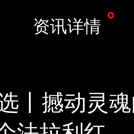
资讯详情
精选丨撼动灵
个法拉利红