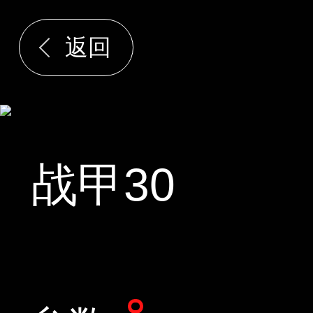
返回
战甲30